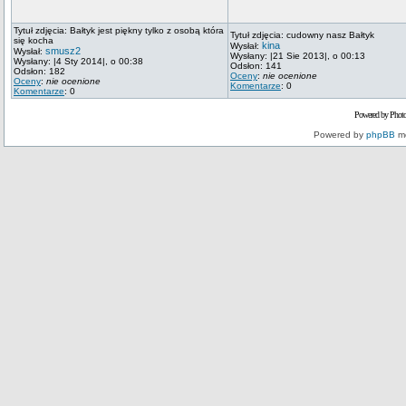
Tytuł zdjęcia: Bałtyk jest piękny tylko z osobą która
Tytuł zdjęcia: cudowny nasz Bałtyk
się kocha
kina
Wysłał:
smusz2
Wysłał:
Wysłany: |21 Sie 2013|, o 00:13
Wysłany: |4 Sty 2014|, o 00:38
Odsłon: 141
Odsłon: 182
Oceny
:
nie ocenione
Oceny
:
nie ocenione
Komentarze
: 0
Komentarze
: 0
Powered by Phot
Powered by
phpBB
mo