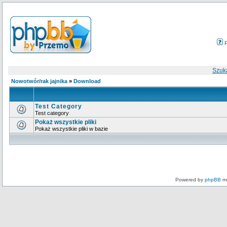
Szuk
Nowotwór/rak jajnika
»
Download
Test Category
Test category
Pokaż wszystkie pliki
Pokaż wszystkie pliki w bazie
Powered by
phpBB
mo