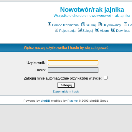
Nowotwór/rak jajnika
Wszystko o chorobie nowotworowej - rak jajnika
Pomoc techniczna
Szukaj
Użytkownicy
Gr
Rejestracja
Zaloguj
Album
Download
Wpisz nazwę użytkownika i hasło by się zalogować
Użytkownik:
Hasło:
Zaloguj mnie automatycznie przy każdej wizycie:
Zapomniałem hasła
Powered by
phpBB
modified by
Przemo
© 2003 phpBB Group