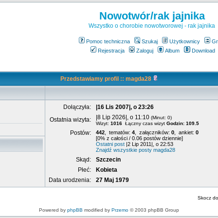
Nowotwór/rak jajnika
Wszystko o chorobie nowotworowej - rak jajnika
Pomoc techniczna
Szukaj
Użytkownicy
Gr
Rejestracja
Zaloguj
Album
Download
Przedstawiamy profil :: magda28
Dołączyła:
|16 Lis 2007|, o 23:26
|8 Lip 2026|, o 11:10
(Minut: 0)
Ostatnia wizyta:
Wizyt:
1016
Łączny czas wizyt
Godzin: 109.5
Postów:
442
, tematów:
4
, załączników:
0
, ankiet:
0
[0% z całości / 0.06 postów dziennie]
Ostatni post
|2 Lip 2011|, o 22:53
Znajdź wszystkie posty magda28
Skąd:
Szczecin
Płeć:
Kobieta
Data urodzenia:
27 Maj 1979
Skocz d
Powered by
phpBB
modified by
Przemo
© 2003 phpBB Group