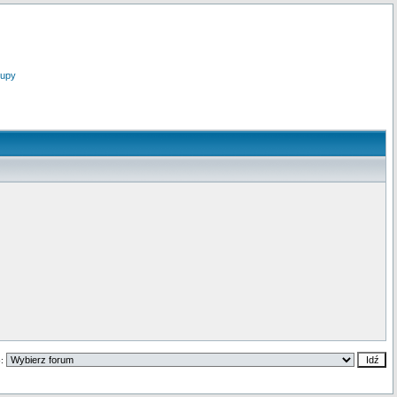
upy
o: