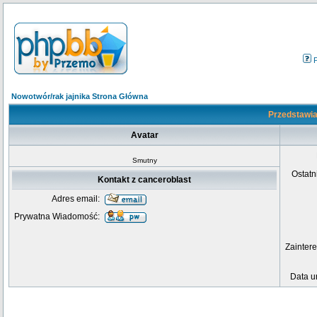
Nowotwór/rak jajnika Strona Główna
Przedstawia
Avatar
Smutny
Ostatn
Kontakt z canceroblast
Adres email:
Prywatna Wiadomość:
Zainter
Data u