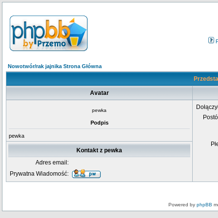
Nowotwór/rak jajnika Strona Główna
Przedsta
Avatar
Dołączy
pewka
Post
Podpis
pewka
Pł
Kontakt z pewka
Adres email:
Prywatna Wiadomość:
Powered by
phpBB
mo