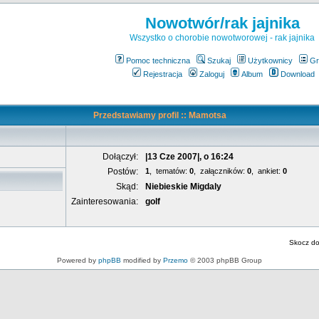
Nowotwór/rak jajnika
Wszystko o chorobie nowotworowej - rak jajnika
Pomoc techniczna
Szukaj
Użytkownicy
Gr
Rejestracja
Zaloguj
Album
Download
Przedstawiamy profil :: Mamotsa
Dołączył:
|13 Cze 2007|, o 16:24
Postów:
1
, tematów:
0
, załączników:
0
, ankiet:
0
Skąd:
Niebieskie Migdaly
Zainteresowania:
golf
Skocz d
Powered by
phpBB
modified by
Przemo
© 2003 phpBB Group