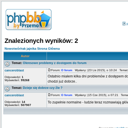
Znalezionych wyników: 2
Nowotwór/rak jajnika Strona Główna
Autor
Temat:
Okresowe problemy z dostępem do forum
canceroblast
Forum:
O forum
Wysłany: |23 Lis 2015|, o 10:24 Temat
Ostatnio miałem kilka dni problemów z dostępem do 
Odpowiedzi:
1
Wyświetleń:
99268
chodzi już dobrze..
Temat:
Dzieje się dobrze czy źle ?
canceroblast
Forum:
O forum
Wysłany: |15 Cze 2015|, o 07:21 Tema
Odpowiedzi:
14
To zupełnie normalne - ludzie teraz rozmawiają głó
Wyświetleń:
507907